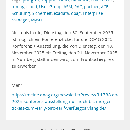
Tags:
postgres
,
support
,
Linux
,
database
,
conference
,
tuning
,
cloud
,
User Group
,
ASM
,
RAC
,
partner
,
ACE
,
Schulung
,
Sicherheit
,
exadata
,
doag
,
Enterprise
Manager
,
MySQL
Noch bis heute, Dienstag, den 30. September 2025
ist möglich ein Konferenzticket für die DOAG 2025
Konferenz + Ausstellung, die von Dienstag, den 18.
November 2025 bis Freitag, den 21. November 2025
in Nürnberg stattfinden wird, zum Frühbucherpreis
zu erwerben.
Mehr:
https://meine.doag.org/newsletterPreview/id.788.doag-
2025-konferenz-ausstellung-nur-noch-bis-morgen-
tickets-zum-early-bird-tarif-verfuegbar/lang.de/