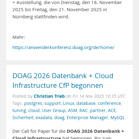
+ Ausstellung, die von Dienstag, den 18. November
2025 bis Freitag, den 21. November 2025 in
Nürnberg stattfinden wird.
Mehr:
https://anwenderkonferenz.doag.org/de/home/
DOAG 2026 Datenbank + Cloud
Infrastructure CfP begonnen
Christian Trieb
Posted by
on
Fri 14 Nov 2025 10:35 UTC
Tags:
postgres
,
support
,
Linux
,
database
,
conference
,
tuning
,
cloud
,
User Group
,
ASM
,
RAC
,
partner
,
ACE
,
Sicherheit
,
exadata
,
doag
,
Enterprise Manager
,
MySQL
DOAG 2026 Datenbank +
Der Call for Paper für die
Cloud Infrastructure
hat begonnen. Bis zum